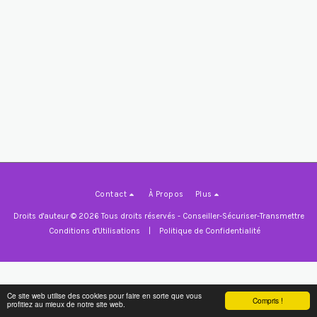
Contact
À Propos
Plus
Droits d'auteur © 2026 Tous droits réservés -
Conseiller-Sécuriser-Transmettre
Conditions d'Utilisations
|
Politique de Confidentialité
Ce site web utilise des cookies pour faire en sorte que vous
Compris !
profitiez au mieux de notre site web.